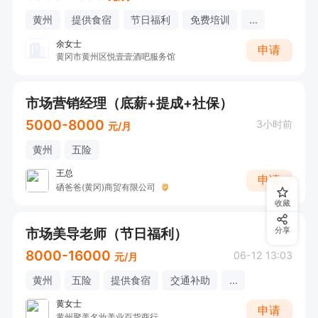
黄州
提供食宿
节日福利
免费培训
...
余女士
申请
黄冈市黄州区悦壹壹酒吧服务馆
市场营销经理（底薪+提成+社保）
5000-8000
3小时前
元/月
黄州
五险
王总
申请
硒爸爸(黄冈)商贸有限公司
收藏
市场美导老师（节日福利）
分享
8000-16000
06-12 13:03
元/月
黄州
五险
提供食宿
交通补助
...
黄女士
申请
黄州聚美名妆美业百货商行