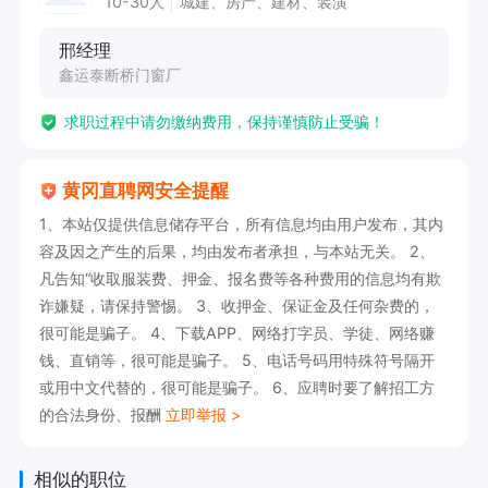
10-30人
城建、房产、建材、装潢
2. 对门窗行业有一定了解，或有相关销售经验者
邢经理
优先。

鑫运泰断桥门窗厂
3. 工作积极主动，有较强的责任心和抗压能力。

求职过程中请勿缴纳费用，保持谨慎防止受骗！
点击屏幕下方打电话，创建并投递简历，即可与企
黄冈直聘网安全提醒
业联系
1、本站仅提供信息储存平台，所有信息均由用户发布，其内
容及因之产生的后果，均由发布者承担，与本站无关。 2、
凡告知“收取服装费、押金、报名费等各种费用的信息均有欺
诈嫌疑，请保持警惕。 3、收押金、保证金及任何杂费的，
很可能是骗子。 4、下载APP、网络打字员、学徒、网络赚
钱、直销等，很可能是骗子。 5、电话号码用特殊符号隔开
或用中文代替的，很可能是骗子。 6、应聘时要了解招工方
的合法身份、报酬
立即举报 >
相似的职位