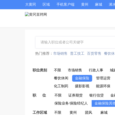
大黄冈
区域
手机客户端
黄州
麻城
浠
热门推荐：
市场销售
普工技工
百货零售
餐饮休
职位类别
不限
市场销售
行政人事
城
餐饮休闲
金融保险
管理运营
化工制药
摄影影视
能源环保
职 位
不限
证券期货
银行信贷
金
保险业务/保险经纪人
金融保险其
工作区域
不限
黄州
团风
麻城