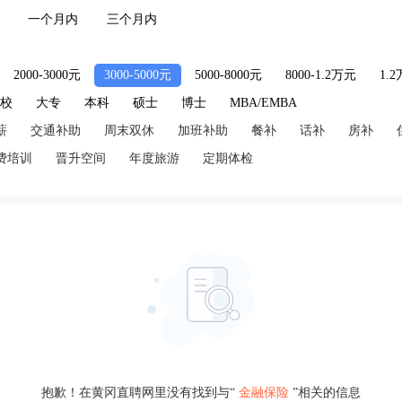
一个月内
三个月内
2000-3000元
3000-5000元
5000-8000元
8000-1.2万元
1.
技校
大专
本科
硕士
博士
MBA/EMBA
薪
交通补助
周末双休
加班补助
餐补
话补
房补
费培训
晋升空间
年度旅游
定期体检
抱歉！在黄冈直聘网里没有找到与“
金融保险
”相关的信息