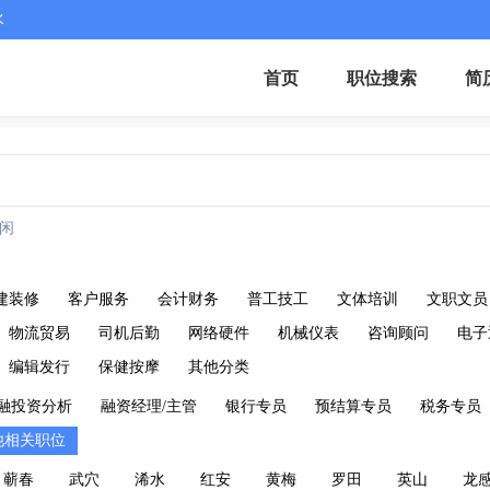
水
首页
职位搜索
简
闲
建装修
客户服务
会计财务
普工技工
文体培训
文职文员
物流贸易
司机后勤
网络硬件
机械仪表
咨询顾问
电子
编辑发行
保健按摩
其他分类
融投资分析
融资经理/主管
银行专员
预结算专员
税务专员
他相关职位
蕲春
武穴
浠水
红安
黄梅
罗田
英山
龙