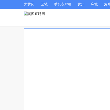
大黄冈
区域
手机客户端
黄州
麻城
浠